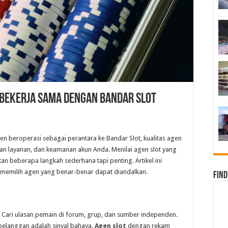
 Bekerja Sama dengan Bandar Slot
en beroperasi sebagai perantara ke Bandar Slot, kualitas agen
n layanan, dan keamanan akun Anda. Menilai agen slot yang
n beberapa langkah sederhana tapi penting. Artikel ini
memilih agen yang benar-benar dapat diandalkan.
Find
 Cari ulasan pemain di forum, grup, dan sumber independen.
 pelanggan adalah sinyal bahaya.
Agen slot
dengan rekam