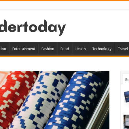
tion
Entertainment
Fashion
Food
Health
Technology
Travel
Re