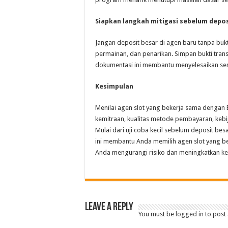
Siapkan langkah mitigasi sebelum depos
Jangan deposit besar di agen baru tanpa bukt
permainan, dan penarikan. Simpan bukti transa
dokumentasi ini membantu menyelesaikan sen
Kesimpulan
Menilai agen slot yang bekerja sama dengan
kemitraan, kualitas metode pembayaran, kebi
Mulai dari uji coba kecil sebelum deposit bes
ini membantu Anda memilih agen slot yang be
Anda mengurangi risiko dan meningkatkan k
Leave a Reply
You must be
logged in
to post