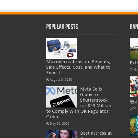
Popular Posts
Ran
Microdermabrasion: Benefits,
Ext
Side Effects, Cost, and What to
Ma
Expect
August 3, 2026
Meta Sells
Giphy to
Shutterstock
놀라
for $53 Million
Se
to Comply With UK Regulator
Order
May 30, 2023
Best actress at