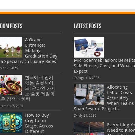
dom Posts
Latest Posts
A Grand
Entrance:
Making
Graduation Day
Microdermabrasion: Benefits
ra Special with Luxury Rides
Side Effects, Cost, and What t
rch 17, 2025
Expect
한국에서 인기
August 3, 2026
있는 슬롯사이
Allocating
트: 온라인 카지
Labor Costs
노 슬롯 게임의
Accurately
운 장점과 혜택
When Teams
ptember 7, 2025
Span Several Projects
How to Buy
July 31, 2026
Crypto on
Everything Y
Bitget Across
Need to Kno
Different