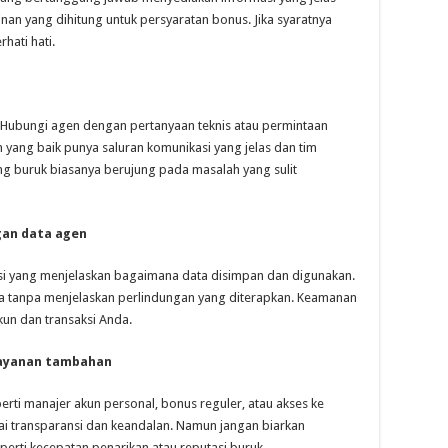
inan yang dihitung untuk persyaratan bonus. Jika syaratnya
rhati hati.
. Hubungi agen dengan pertanyaan teknis atau permintaan
en yang baik punya saluran komunikasi yang jelas dan tim
 buruk biasanya berujung pada masalah yang sulit
gan data agen
asi yang menjelaskan bagaimana data disimpan dan digunakan.
a tanpa menjelaskan perlindungan yang diterapkan. Keamanan
un dan transaksi Anda.
layanan tambahan
ti manajer akun personal, bonus reguler, atau akses ke
rtai transparansi dan keandalan. Namun jangan biarkan
rti kecepatan penarikan atau reputasi buruk.