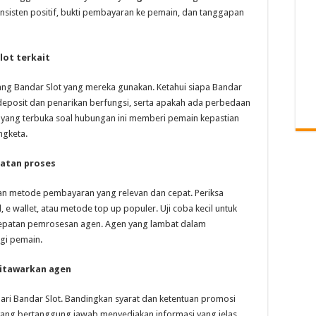
konsisten positif, bukti pembayaran ke pemain, dan tanggapan
lot terkait
ang Bandar Slot yang mereka gunakan. Ketahui siapa Bandar
eposit dan penarikan berfungsi, serta apakah ada perbedaan
 yang terbuka soal hubungan ini memberi pemain kepastian
ngketa.
atan proses
 metode pembayaran yang relevan dan cepat. Periksa
e wallet, atau metode top up populer. Uji coba kecil untuk
epatan pemrosesan agen. Agen yang lambat dalam
gi pemain.
ditawarkan agen
i Bandar Slot. Bandingkan syarat dan ketentuan promosi
yang bertanggung jawab menyediakan informasi yang jelas