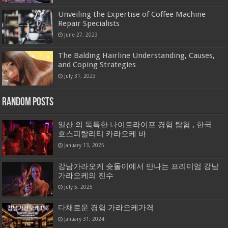
Unveiling the Expertise of Coffee Machine
Repair Specialists
June 27, 2023
The Balding Hairline Understanding, Causes,
and Coping Strategies
July 31, 2023
Random Posts
일산 의 독특한 나이트라이프 경험 탐험 , 한국
호스피탈리티 카라오케 바
January 13, 2025
강남가라오케 슛돌이에서 만나는 프리미엄 강남
가라오케의 진수
July 5, 2025
다채로운 경험 가라오케가격
January 31, 2024