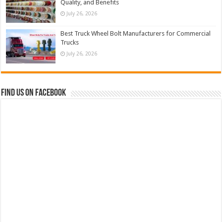
Quality, and Benefits
July 26, 2026
Best Truck Wheel Bolt Manufacturers for Commercial
Trucks
July 26, 2026
Find us on Facebook