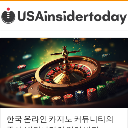
한국 온라인 카지노 커뮤니티의