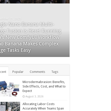
ember 21, 2025
gle Nano Banana Multi-
tember 27, 2025
ge Fusion is Here! Running
e-Up Checklist: What Noble
’s New ComfyUI Workflow
ting & Air Technicians Do
o Banana Makes Complex
ferently
ge Tasks Easy
cent
Popular
Comments
Tags
Microdermabrasion: Benefits,
Side Effects, Cost, and What to
Expect
August 3, 2026
Allocating Labor Costs
Accurately When Teams Span