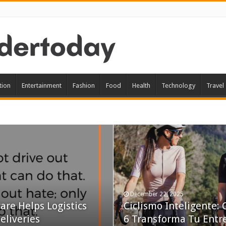
tion
Entertainment
Fashion
Food
Health
Technology
Travel
November 9, 2025
품과 동일한 품질의 합
신흥사다이렉트 레플리카
December 22, 2025
re Helps Logistics
Ciclismo Inteligente
리카로 스타일과 가치
eliveries
6 Transforma Tu Ent