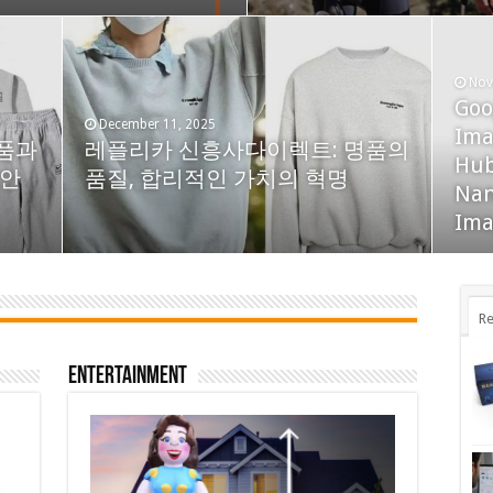
Nov
Goo
October 22, 2025
Sep
December 11, 2025
Celebrate in Style – Rent an
Ima
rk
Tun
품과
레플리카 신흥사다이렉트: 명품의
Opblaasbare Sarah for an
Hub
Hea
대안
품질, 합리적인 가치의 혁명
Unforgettable 50th Birthday
Nan
Dif
Party!
Ima
Re
Entertainment