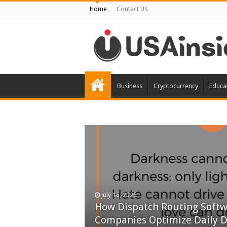
Home
Contact US
Business
Cryptocurrency
Educa
November 9, 2025
신흥사다이렉트 레플리카: 명
July 16, 2026
How Dispatch Routing Softwa
리적 선택
Companies Optimize Daily D