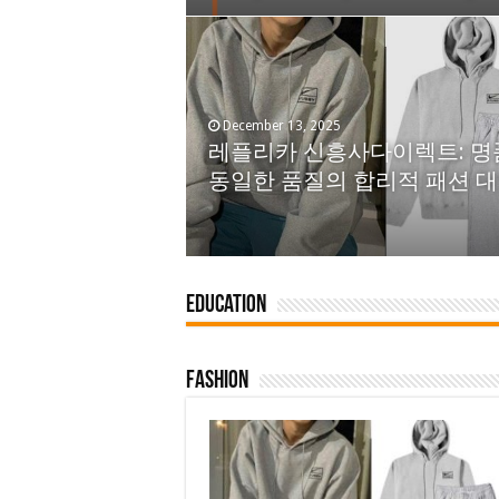
October 25, 2025
Worried about Watermarks?
December 13, 2025
RunningHub Sora2 Waterma
레플리카 신흥사다이렉트: 명
Removal Workflow Breaks
동일한 품질의 합리적 패션 
Creative Boundaries
Education
Fashion