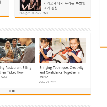
리
가라오케에서 누리는 특별한
여가 경험
August 30, 2025
0
Laundry Service in
Honest Repair Service for
, CA: Clean Napkins for
Major Brands and Everyday
siness
Appliances
, 2026
June 12, 2026