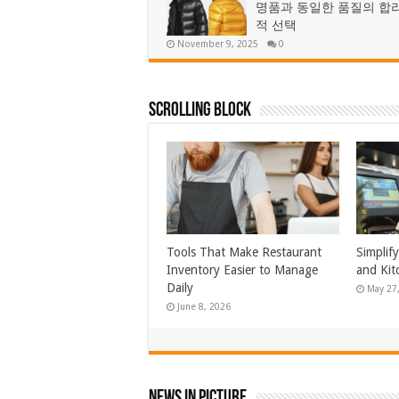
명품과 동일한 품질의 합
적 선택
November 9, 2025
0
Scrolling Block
Professional Remodeling
Napkin 
Solutions Designed for
Artesia
Growing Families
Your Bu
July 23, 2026
June 30
News In Picture