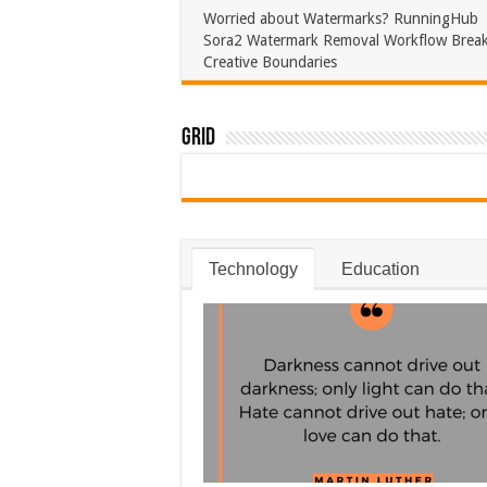
December 22, 2025
0
Worried about Watermarks? RunningHub
Sora2 Watermark Removal Workflow Brea
Creative Boundaries
October 25, 2025
0
Grid
Technology
Education