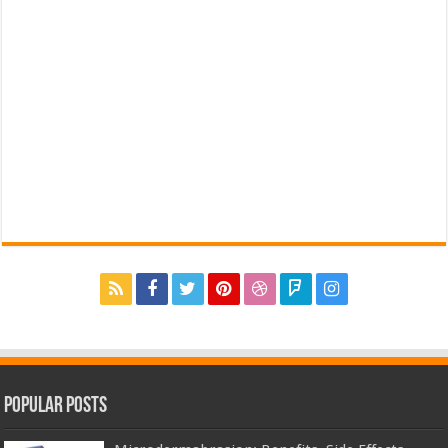
Popular Posts