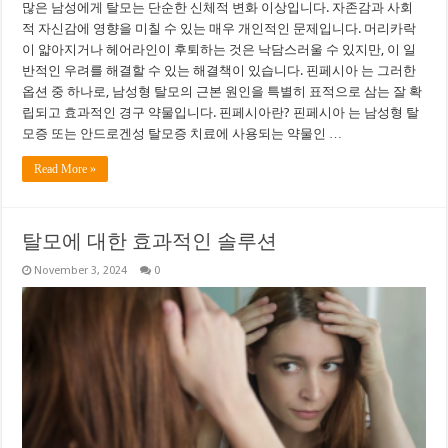
많은 남성에게 탈모는 단순한 신체적 변화 이상입니다. 자존감과 사회
적 자신감에 영향을 미칠 수 있는 매우 개인적인 문제입니다. 머리카락
이 얇아지거나 헤어라인이 후퇴하는 것은 낙담스러울 수 있지만, 이 일
반적인 우려를 해결할 수 있는 해결책이 있습니다. 핀페시아 는 그러한
옵션 중 하나로, 남성형 탈모의 근본 원인을 특별히 표적으로 삼는 잘 확
립되고 효과적인 경구 약물입니다. 핀페시아란? 핀페시아 는 남성형 탈
모증 또는 안드로겐성 탈모증 치료에 사용되는 약물인 …
Read More »
탈모에 대한 효과적인 솔루션
November 3, 2024
0