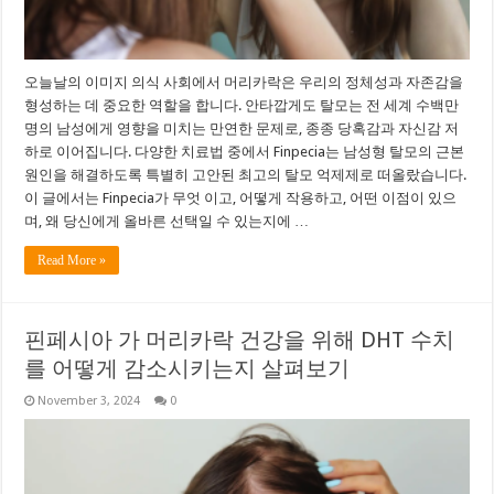
오늘날의 이미지 의식 사회에서 머리카락은 우리의 정체성과 자존감을
형성하는 데 중요한 역할을 합니다. 안타깝게도 탈모는 전 세계 수백만
명의 남성에게 영향을 미치는 만연한 문제로, 종종 당혹감과 자신감 저
하로 이어집니다. 다양한 치료법 중에서 Finpecia는 남성형 탈모의 근본
원인을 해결하도록 특별히 고안된 최고의 탈모 억제제로 떠올랐습니다.
이 글에서는 Finpecia가 무엇 이고, 어떻게 작용하고, 어떤 이점이 있으
며, 왜 당신에게 올바른 선택일 수 있는지에 …
Read More »
핀페시아 가 머리카락 건강을 위해 DHT 수치
를 어떻게 감소시키는지 살펴보기
November 3, 2024
0