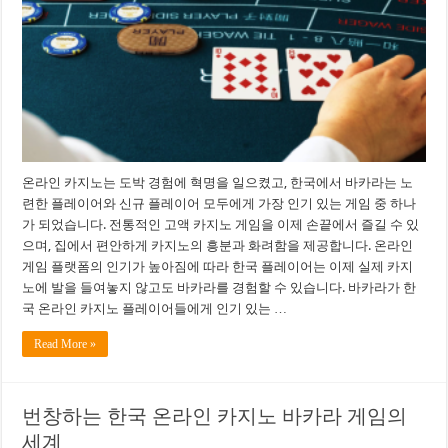
온라인 카지노는 도박 경험에 혁명을 일으켰고, 한국에서 바카라는 노
련한 플레이어와 신규 플레이어 모두에게 가장 인기 있는 게임 중 하나
가 되었습니다. 전통적인 고액 카지노 게임을 이제 손끝에서 즐길 수 있
으며, 집에서 편안하게 카지노의 흥분과 화려함을 제공합니다. 온라인
게임 플랫폼의 인기가 높아짐에 따라 한국 플레이어는 이제 실제 카지
노에 발을 들여놓지 않고도 바카라를 경험할 수 있습니다. 바카라가 한
국 온라인 카지노 플레이어들에게 인기 있는 …
Read More »
번창하는 한국 온라인 카지노 바카라 게임의
세계