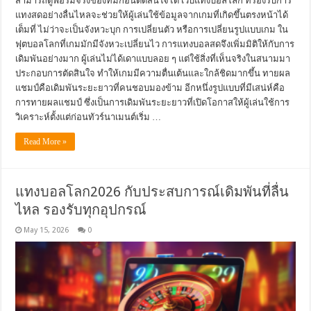
สามารถดูฟอร์มจริงของทีมก่อนตัดสินใจได้ เว็บแทงบอลโลก ที่รองรับการ
แทงสดอย่างลื่นไหลจะช่วยให้ผู้เล่นใช้ข้อมูลจากเกมที่เกิดขึ้นตรงหน้าได้
เต็มที่ ไม่ว่าจะเป็นจังหวะบุก การเปลี่ยนตัว หรือการเปลี่ยนรูปแบบเกม ใน
ฟุตบอลโลกที่เกมมักมีจังหวะเปลี่ยนไว การแทงบอลสดจึงเพิ่มมิติให้กับการ
เดิมพันอย่างมาก ผู้เล่นไม่ได้เดาแบบลอย ๆ แต่ใช้สิ่งที่เห็นจริงในสนามมา
ประกอบการตัดสินใจ ทำให้เกมมีความตื่นเต้นและใกล้ชิดมากขึ้น ทายผล
แชมป์คือเดิมพันระยะยาวที่คนชอบมองข้าม อีกหนึ่งรูปแบบที่มีเสน่ห์คือ
การทายผลแชมป์ ซึ่งเป็นการเดิมพันระยะยาวที่เปิดโอกาสให้ผู้เล่นใช้การ
วิเคราะห์ตั้งแต่ก่อนทัวร์นาเมนต์เริ่ม …
Read More »
แทงบอลโลก2026 กับประสบการณ์เดิมพันที่ลื่น
ไหล รองรับทุกอุปกรณ์
May 15, 2026
0