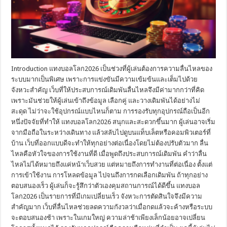
Introduction แทงบอลโลก2026 เป็นช่วงที่ผู้เล่นต้องการความลื่นไหลของ
ระบบมากเป็นพิเศษ เพราะการแข่งขันมีความเข้มข้นและเต็มไปด้วย
จังหวะสำคัญ เว็บที่ให้ประสบการณ์เดิมพันลื่นไหลจึงมีค่ามากกว่าที่คิด
เพราะมันช่วยให้ผู้เล่นเข้าถึงข้อมูล เลือกคู่ และวางเดิมพันได้อย่างไม่
สะดุด ไม่ว่าจะใช้อุปกรณ์แบบไหนก็ตาม การรองรับทุกอุปกรณ์ถือเป็นอีก
หนึ่งปัจจัยที่ทำให้ แทงบอลโลก2026 สนุกและสะดวกขึ้นมาก ผู้เล่นอาจเริ่ม
จากมือถือในระหว่างเดินทาง แล้วสลับไปดูบนแท็บเล็ตหรือคอมพิวเตอร์ที่
บ้าน เว็บที่ออกแบบดีจะทำให้ทุกอย่างต่อเนื่องโดยไม่ต้องปรับตัวมาก ลื่น
ไหลคือหัวใจของการใช้งานที่ดี เมื่อพูดถึงประสบการณ์เดิมพัน คำว่าลื่น
ไหลไม่ได้หมายถึงแค่หน้าเว็บสวย แต่หมายถึงการทำงานที่ต่อเนื่อง ตั้งแต่
การเข้าใช้งาน การโหลดข้อมูล ไปจนถึงการกดเลือกเดิมพัน ถ้าทุกอย่าง
ตอบสนองเร็ว ผู้เล่นก็จะรู้สึกว่าตัวเองคุมสถานการณ์ได้ดีขึ้น แทงบอล
โลก2026 เป็นรายการที่มีเกมเปลี่ยนเร็ว จังหวะการตัดสินใจจึงมีความ
สำคัญมาก เว็บที่ลื่นไหลช่วยลดความกังวลว่าเมื่อกดแล้วจะค้างหรือระบบ
จะตอบสนองช้า เพราะในเกมใหญ่ ความล่าช้าเพียงเล็กน้อยอาจเปลี่ยน