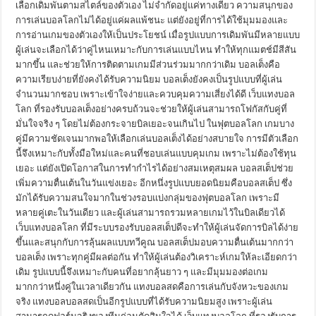
เลือกเดิมพันตามสไตล์ของตัวเอง ไม่จำกัดอยู่แค่ทางเดียว ความสนุกของ
การเล่นบอลโลกไม่ได้อยู่แค่ผลแพ้ชนะ แต่ยังอยู่ที่การได้ใช้มุมมองและ
การอ่านเกมของตัวเองให้เป็นประโยชน์ เมื่อรูปแบบการเดิมพันมีหลายแบบ
ผู้เล่นจะเลือกได้ว่าคู่ไหนเหมาะกับการเล่นแบบไหน ทำให้ทุกแมตช์มีสีสัน
มากขึ้น และช่วยให้การติดตามเกมมีส่วนร่วมมากกว่าเดิม บอลเต็งคือ
ความเรียบง่ายที่ยังคงได้รับความนิยม บอลเต็งยังคงเป็นรูปแบบที่ผู้เล่น
จำนวนมากชอบ เพราะเข้าใจง่ายและควบคุมความเสี่ยงได้ดี เว็บแทงบอล
โลก ที่รองรับบอลเต็งอย่างครบถ้วนจะช่วยให้ผู้เล่นสามารถโฟกัสกับคู่ที่
มั่นใจจริง ๆ โดยไม่ต้องกระจายบิลเยอะจนเกินไป ในฟุตบอลโลก เกมบาง
คู่มีความชัดเจนมากพอให้เลือกเล่นบอลเต็งได้อย่างสบายใจ การมีตัวเลือก
นี้จึงเหมาะกับทั้งมือใหม่และคนที่ชอบเล่นแบบคุมเกม เพราะไม่ต้องใช้ทุน
เยอะ แต่ยังเปิดโอกาสในการทำกำไรได้อย่างสมเหตุสมผล บอลสเต็ปช่วย
เพิ่มความตื่นเต้นในวันแข่งเยอะ อีกหนึ่งรูปแบบยอดนิยมคือบอลสเต็ป ซึ่ง
มักได้รับความสนใจมากในช่วงรอบแบ่งกลุ่มของฟุตบอลโลก เพราะมี
หลายคู่เตะในวันเดียว และผู้เล่นสามารถรวมหลายเกมไว้ในบิลเดียวได้
เว็บแทงบอลโลก ที่มีระบบรองรับบอลสเต็ปดีจะทำให้ผู้เล่นจัดการบิลได้ง่าย
ขึ้นและสนุกกับการลุ้นผลแบบทวีคูณ บอลสเต็ปมอบความตื่นเต้นมากกว่า
บอลเต็ง เพราะทุกคู่มีผลต่อกัน ทำให้ผู้เล่นต้องวิเคราะห์เกมให้ละเอียดกว่า
เดิม รูปแบบนี้จึงเหมาะกับคนที่อยากลุ้นยาว ๆ และมีมุมมองต่อเกม
มากกว่าหนึ่งคู่ในเวลาเดียวกัน แทงบอลสดคือการเล่นกับจังหวะของเกม
จริง แทงบอลบอลสดเป็นอีกรูปแบบที่ได้รับความนิยมสูง เพราะผู้เล่น