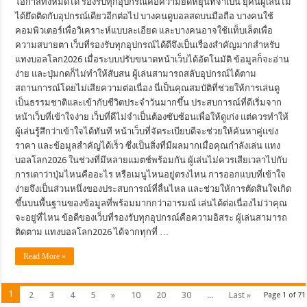
โอกาสทั้งหมดได้ รองรับทุกอุปกรณ์คือความยืดหยุ่นที่จำเป็น ยุคนี้ผู้เล่นไม่
ได้ยึดติดกับอุปกรณ์เดียวอีกต่อไป บางคนดูบอลสดบนมือถือ บางคนใช้
คอมพิวเตอร์เพื่อวิเคราะห์แบบละเอียด และบางคนอาจใช้แท็บเล็ตเพื่อ
ความสบายตา เว็บที่รองรับทุกอุปกรณ์ได้ดีจึงเป็นเรื่องสำคัญมากสำหรับ
แทงบอลโลก2026 เมื่อระบบปรับขนาดหน้าเว็บได้อัตโนมัติ ข้อมูลก็จะอ่าน
ง่าย และปุ่มกดก็ไม่ทำให้สับสน ผู้เล่นสามารถสลับอุปกรณ์ได้ตาม
สถานการณ์โดยไม่เสียความต่อเนื่อง นี่เป็นคุณสมบัติที่ช่วยให้การเล่นดู
เป็นธรรมชาติและเข้ากับชีวิตประจำวันมากขึ้น ประสบการณ์ที่ดีเริ่มจาก
หน้าเว็บที่เข้าใจง่าย เว็บที่ดีไม่จำเป็นต้องซับซ้อนเพื่อให้ดูเก่ง แต่ควรทำให้
ผู้เล่นรู้สึกว่าเข้าใจได้ทันที หน้าเว็บที่จัดระเบียบดีจะช่วยให้ค้นหาคู่แข่ง
ราคา และข้อมูลสำคัญได้เร็ว ซึ่งเป็นสิ่งที่มีผลมากเมื่อคุณกำลังเล่น แทง
บอลโลก2026 ในช่วงที่มีหลายแมตช์พร้อมกัน ผู้เล่นไม่ควรเสียเวลาไปกับ
การเดาว่าปุ่มไหนคืออะไร หรือเมนูไหนอยู่ตรงไหน การออกแบบที่เข้าใจ
ง่ายจึงเป็นส่วนหนึ่งของประสบการณ์ที่ลื่นไหล และช่วยให้การตัดสินใจเกิด
ขึ้นบนพื้นฐานของข้อมูลที่พร้อมมากกว่าอารมณ์ เล่นได้ต่อเนื่องไม่ว่าคุณ
จะอยู่ที่ไหน ข้อดีของเว็บที่รองรับทุกอุปกรณ์คือความอิสระ ผู้เล่นสามารถ
ติดตาม แทงบอลโลก2026 ได้จากทุกที่ …
Read More »
1
2
3
4
5
»
10
20
30
...
Last »
Page 1 of 71