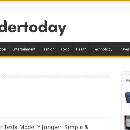
tion
Entertainment
Fashion
Food
Health
Technology
Travel
Re
r Tesla Model Y Juniper: Simple &