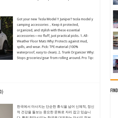
Got your new Tesla Model Y Juniper? tesla model y
camping accessories，Keep it protected,
organized, and stylish with these essential
accessories—no fluff, just practical picks. 1. All-
Weather Floor Mats Why: Protects against mud,
spills, and wear. Pick: TPE material (100%
waterproof, easy to clean). 2. Trunk Organizer Why:
Stops groceries/gear from rolling around. Pro Tip:
Find
화
한국에서 마사지는 단순한 휴식을 넘어 신체적, 정신
적 건강을 돌보는 중요한 문화로 자리 잡고 있습니
다. 특히 탑마사지는 한국을 대표하는 마사지 정보