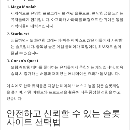
Mega Moolah
세계적으로 유명한 프로그레시브 잭팟 슬롯으로, 큰 당첨금을 노리는
유저들에게 인기입니다. 아프리카 사파리를 배경으로 한 귀여운 동물
캐릭터들이 매력적입니다.
Starburst
심플하면서도 화려한 그래픽과 빠른 페이스로 많은 이들에게 사랑받
는 슬롯입니다. 중독성 높은 게임 플레이가 특징이며, 초보자도 쉽게
즐길 수 있습니다.
Gonzo’s Quest
모험과 탐험 테마를 좋아하는 유저들에게 추천되는 게임입니다. 연속
승리 시 증가하는 배당과 재미있는 애니메이션 효과가 돋보입니다.
이 외에도 한국 유저들은 다양한 테마와 보너스 기능을 갖춘 슬롯게임
을 즐기며, 각종 이벤트와 프로모션을 활용해 더욱 풍성한 경험을 하고
있습니다.
안전하고 신뢰할 수 있는 슬롯
사이트 선택법