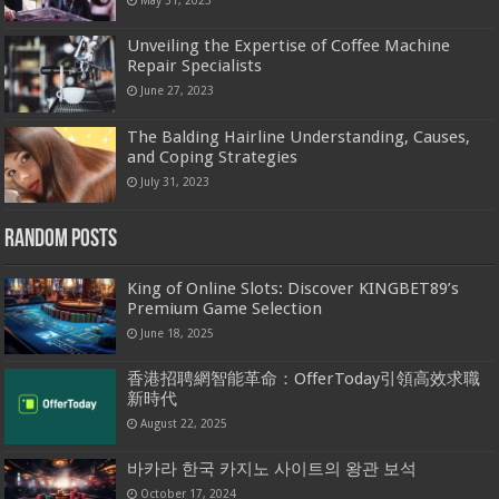
May 31, 2023
Unveiling the Expertise of Coffee Machine
Repair Specialists
June 27, 2023
The Balding Hairline Understanding, Causes,
and Coping Strategies
July 31, 2023
Random Posts
King of Online Slots: Discover KINGBET89’s
Premium Game Selection
June 18, 2025
香港招聘網智能革命：OfferToday引領高效求職
新時代
August 22, 2025
바카라 한국 카지노 사이트의 왕관 보석
October 17, 2024