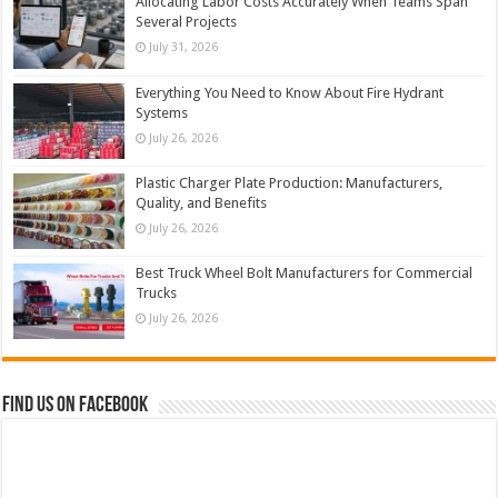
Allocating Labor Costs Accurately When Teams Span
Several Projects
July 31, 2026
Everything You Need to Know About Fire Hydrant
Systems
July 26, 2026
Plastic Charger Plate Production: Manufacturers,
Quality, and Benefits
July 26, 2026
Best Truck Wheel Bolt Manufacturers for Commercial
Trucks
July 26, 2026
Find us on Facebook