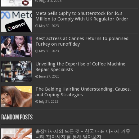
August 3, 2026
Meta Sells Giphy to Shutterstock for $53
Million to Comply With UK Regulator Order
May 30, 2023
Best actress at Cannes returns to polarised
Turkey on runoff day
May 31, 2023
Unveiling the Expertise of Coffee Machine
Repair Specialists
June 27, 2023
The Balding Hairline Understanding, Causes,
and Coping Strategies
July 31, 2023
Random Posts
출장마사지의 모든 것 – 한국 대표 마사지 커뮤
니티 ‘탑마사지’를 통해 알아보자