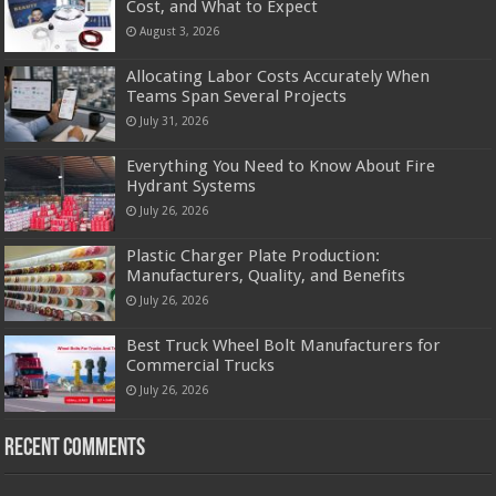
Cost, and What to Expect
August 3, 2026
Allocating Labor Costs Accurately When
Teams Span Several Projects
July 31, 2026
Everything You Need to Know About Fire
Hydrant Systems
July 26, 2026
Plastic Charger Plate Production:
Manufacturers, Quality, and Benefits
July 26, 2026
Best Truck Wheel Bolt Manufacturers for
Commercial Trucks
July 26, 2026
Recent Comments