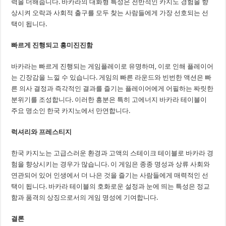
력을 더해줍니다. 바카라의 대화형 특성은 전반적인 카지노 경험을 향
상시켜 오락과 사회적 출구를 모두 찾는 사람들에게 가장 선호되는 선
택이 됩니다.
빠르게 진행되고 흥미진진함
바카라는 빠르게 진행되는 게임플레이로 유명하며, 이로 인해 플레이어
는 긴장감을 느낄 수 있습니다. 게임의 빠른 라운드와 빈번한 액션은 빠
른 의사 결정과 즉각적인 결과를 즐기는 플레이어에게 어필하는 짜릿한
분위기를 조성합니다. 이러한 흥분은 특히 고에너지 바카라 테이블이
주요 명소인 한국 카지노에서 만연합니다.
럭셔리와 프레스티지
한국 카지노는 고급스러운 환경과 고액의 스테이크 테이블로 바카라 경
험을 향상시키는 경우가 많습니다. 이 게임은 종종 명성과 상류 사회와
연관되어 있어 인생에서 더 나은 것을 즐기는 사람들에게 매력적인 선
택이 됩니다. 바카라 테이블의 호화로운 설정과 눈에 띄는 특성은 정교
함과 품격의 상징으로서의 게임 명성에 기여합니다.
결론