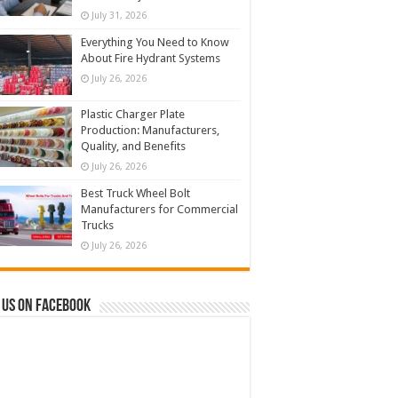
July 31, 2026
Everything You Need to Know
About Fire Hydrant Systems
July 26, 2026
Plastic Charger Plate
Production: Manufacturers,
Quality, and Benefits
July 26, 2026
Best Truck Wheel Bolt
Manufacturers for Commercial
Trucks
July 26, 2026
 us on Facebook