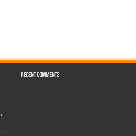
Recent Comments
,
o