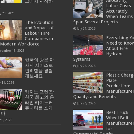
Allocating
그에서 시작하
Labor Costs
요
Accurately
y 20, 2025
When Teams
Span Several Projects
The Evolution
and Impact of
July 31, 2026
Labour Hire
Everything Y
Companies in
Need to Kno
 Modern Workforce
About Fire
vember 18, 2023
Hydrant
Systems
한국의 방문 마
사지 서비스로
July 26, 2026
편리함을 경험
Plastic Charg
해보세요
Plate
y 11, 2024
Production:
Manufacturer
카지노 프렌즈:
Quality, and Benefits
한국 최고의 온
라인 카지노커
July 26, 2026
뮤니티를 소개
Best Truck
니다
Wheel Bolt
y 5, 2025
Manufacture
for
Commercial Trucks