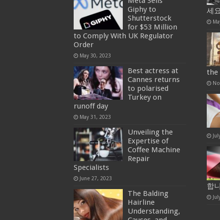
Meta Sells
Giphy to
세
Shutterstock
Ma
for $53 Million
to Comply With UK Regulator
Order
May 30, 2023
Best actress at
the
Cannes returns
No
to polarised
Turkey on
runoff day
May 31, 2023
Unveiling the
Jul
Expertise of
Coffee Machine
Repair
Specialists
June 27, 2023
합
The Balding
Jul
Hairline
Understanding,
Causes, and