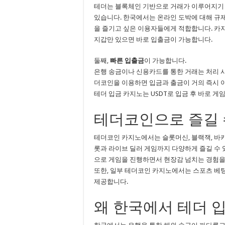
테더는 블록체인 기반으로 거래가 이루어지기 
있습니다. 한국에서는 온라인 도박에 대해 규
을 즐기고 싶은 이용자들에게 적합합니다. 카
지갑만 있으면 바로 입출금이 가능합니다.
둘째,
빠른 입출금
이 가능합니다.
은행 송금이나 신용카드를 통한 거래는 처리 시
더코인을 이용하면 입금과 출금이 거의 즉시 이
테더 입금 카지노는 USDT로 입금 후 바로 
테더코인으로 즐길 
테더코인 카지노에서는 슬롯머신, 블랙잭, 바카
롯과 라이브 딜러 게임까지 다양하게 즐길 수 
으로 게임을 진행하면서 현장감 넘치는 경험을
또한, 일부 테더코인 카지노에서는 스포츠 베
제공합니다.
왜 한국에서 테더 