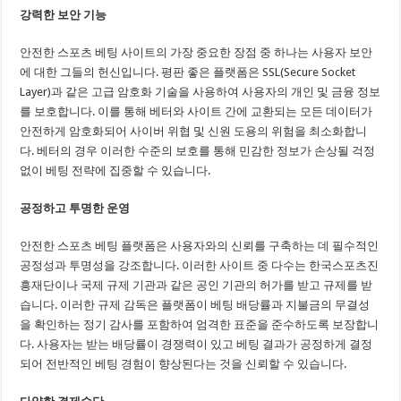
강력한 보안 기능
안전한 스포츠 베팅 사이트의 가장 중요한 장점 중 하나는 사용자 보안
에 대한 그들의 헌신입니다. 평판 좋은 플랫폼은 SSL(Secure Socket
Layer)과 같은 고급 암호화 기술을 사용하여 사용자의 개인 및 금융 정보
를 보호합니다. 이를 통해 베터와 사이트 간에 교환되는 모든 데이터가
안전하게 암호화되어 사이버 위협 및 신원 도용의 위험을 최소화합니
다. 베터의 경우 이러한 수준의 보호를 통해 민감한 정보가 손상될 걱정
없이 베팅 전략에 집중할 수 있습니다.
공정하고 투명한 운영
안전한 스포츠 베팅 플랫폼은 사용자와의 신뢰를 구축하는 데 필수적인
공정성과 투명성을 강조합니다. 이러한 사이트 중 다수는 한국스포츠진
흥재단이나 국제 규제 기관과 같은 공인 기관의 허가를 받고 규제를 받
습니다. 이러한 규제 감독은 플랫폼이 베팅 배당률과 지불금의 무결성
을 확인하는 정기 감사를 포함하여 엄격한 표준을 준수하도록 보장합니
다. 사용자는 받는 배당률이 경쟁력이 있고 베팅 결과가 공정하게 결정
되어 전반적인 베팅 경험이 향상된다는 것을 신뢰할 수 있습니다.