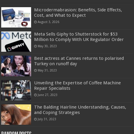
Microdermabrasion: Benefits, Side Effects,
Cost, and What to Expect
August 3, 2026
Meta Sells Giphy to Shutterstock for $53
Million to Comply With UK Regulator Order
May 30, 2023
Best actress at Cannes returns to polarised
Turkey on runoff day
May 31, 2023
Unveiling the Expertise of Coffee Machine
Repair Specialists
June 27, 2023
The Balding Hairline Understanding, Causes,
and Coping Strategies
July 31, 2023