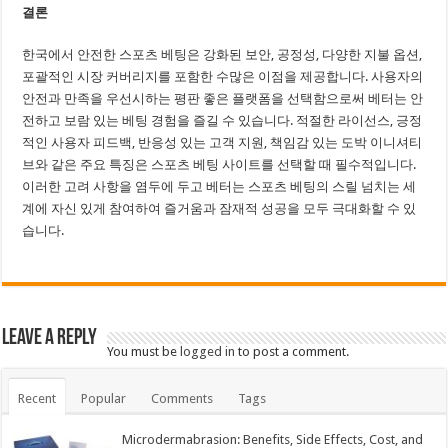
결론
한국에서 안전한 스포츠 베팅은 강화된 보안, 공정성, 다양한 지불 옵션,
포괄적인 시장 커버리지를 포함한 수많은 이점을 제공합니다. 사용자의
안전과 만족을 우선시하는 평판 좋은 플랫폼을 선택함으로써 베터는 안
전하고 보람 있는 베팅 경험을 즐길 수 있습니다. 적절한 라이선스, 긍정
적인 사용자 피드백, 반응성 있는 고객 지원, 책임감 있는 도박 이니셔티
브와 같은 주요 특징은 스포츠 베팅 사이트를 선택할 때 필수적입니다.
이러한 고려 사항을 염두에 두고 베터는 스포츠 베팅의 스릴 넘치는 세
계에 자신 있게 참여하여 즐거움과 잠재적 성공을 모두 극대화할 수 있
습니다.
Leave a Reply
You must be
logged in
to post a comment.
Recent
Popular
Comments
Tags
Microdermabrasion: Benefits, Side Effects, Cost, and