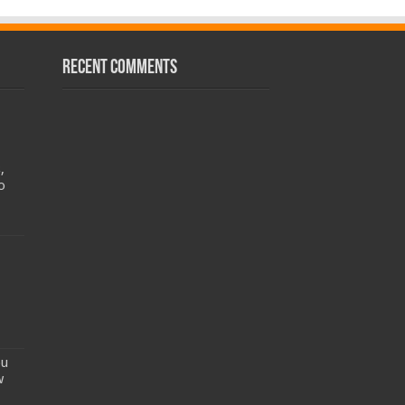
Recent Comments
,
o
ou
w