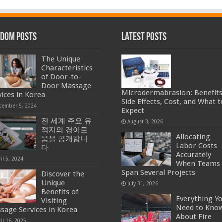
dom Posts
Latest Posts
The Unique
Characteristics
of Door-to-
Door Massage
Microdermabrasion: Benefits
vices in Korea
Side Effects, Cost, and What t
cember 5, 2024
Expect
전 세계 주요 유
August 3, 2026
적지의 경이로
Allocating
움을 공개합니
Labor Costs
다
Accurately
il 5, 2024
When Teams
Span Several Projects
Discover the
Unique
July 31, 2026
Benefits of
Everything Y
Visiting
Need to Kno
sage Services in Korea
About Fire
il 16, 2025