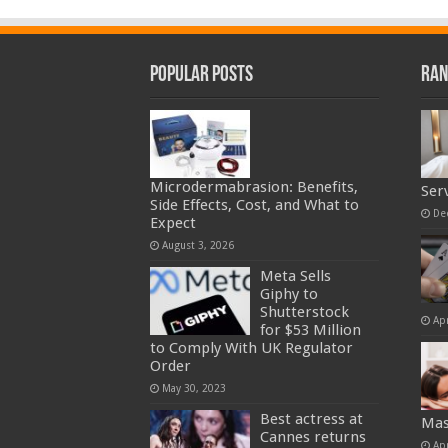
Popular Posts
Ran
Microdermabrasion: Benefits,
Ser
Side Effects, Cost, and What to
De
Expect
August 3, 2026
Meta Sells
Giphy to
Shutterstock
Apr
for $53 Million
to Comply With UK Regulator
Order
May 30, 2023
Best actress at
Mas
Cannes returns
Apr