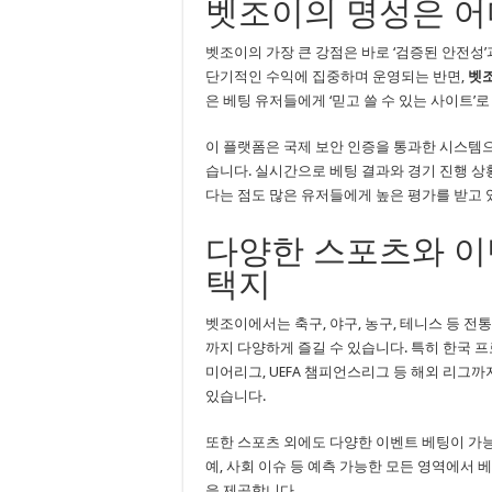
벳조이의 명성은 어
벳조이의 가장 큰 강점은 바로 ‘검증된 안전성’
단기적인 수익에 집중하며 운영되는 반면,
벳
은 베팅 유저들에게 ‘믿고 쓸 수 있는 사이트’
이 플랫폼은 국제 보안 인증을 통과한 시스템
습니다. 실시간으로 베팅 결과와 경기 진행 
다는 점도 많은 유저들에게 높은 평가를 받고 
다양한 스포츠와 이
택지
벳조이에서는 축구, 야구, 농구, 테니스 등 전
까지 다양하게 즐길 수 있습니다. 특히 한국 프
미어리그, UEFA 챔피언스리그 등 해외 리그
있습니다.
또한 스포츠 외에도 다양한 이벤트 베팅이 가능
예, 사회 이슈 등 예측 가능한 모든 영역에서 
을 제공합니다.