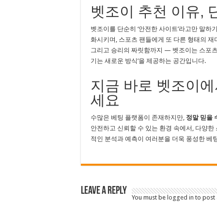
벳조이 추천 이유, 
벳조이를 단순히 ‘안전한 사이트’라고만 말하기
화시키며, 스포츠 팬들에게 또 다른 형태의 재
그리고 승리의 짜릿함까지 — 벳조이는 스포츠
기는 새로운 방식’을 제공하는 공간입니다.
지금 바로 벳조이에
세요
수많은 베팅 플랫폼이 존재하지만,
정말 믿을 
안전하고 신뢰할 수 있는 환경 속에서, 다양
적인 분석과 예측이 여러분을 더욱 풍성한 베팅
Leave a Reply
You must be
logged in
to post