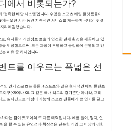
디에서 비롯되는가?
과 ‘정확한 배당 시스템’입니다. 수많은 스포츠 베팅 플랫폼들이
조이
는 오랜 시간 동안 지속적인 서비스를 제공하며 국내외 수많
로 자리매김했습니다.
으로, 유저들의 개인정보 보호와 안전한 결제 환경을 제공하고 있
상황을 제공함으로써, 모든 과정이 투명하고 공정하게 운영되고 있
있는 이유 중 하나입니다.
벤트를 아우르는 폭넓은 선
통적인 인기 스포츠는 물론, e스포츠와 같은 현대적인 베팅 콘텐츠
로야구(KBO)나 K리그 같은 국내 리그의 경기뿐만 아니라, 프리
까지도 실시간으로 베팅이 가능해 스포츠 팬들에게 큰 인기를 끌고
하다는 점이 벳조이의 또 다른 매력입니다. 예를 들어, 정치, 연
베팅을 할 수 있는 유연성과 확장성은 단순한 게임 그 이상의 경험