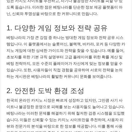
있는 카지노 사이트를 추천하고, 사기나 불공정한 사이트를 피할 수 있
도록 돕습니다. 이러한 점은 베팅나라를 단순한 정보 제공 플랫폼이 아
닌, 신뢰와 투명성을 바탕으로 한 커뮤니티로 만듭니다.
1. 다양한 게임 정보와 전략 공유
베팅나라의 가장 큰 강점 중 하나는 방대한 게임 정보와 전략 공유 시스
템입니다. 이 플랫폼에서는 슬롯머신, 블랙잭, 바카라, 포커 등 다양한 카
지노 게임에 대한 상세한 가이드와 전략을 찾을 수 있습니다. 예를 들어,
초보자를 위한 기본 규칙 설명부터 고급 플레이어를 위한 확률 계산 및
베팅 전략까지, 모든 수준의 플레이어가 자신에게 맞는 정보를 얻을 수
있습니다. 또한, 사용자들이 직접 경험을 공유하며 서로의 전략을 논의
하는 게시판은 베팅나라의 활발한 커뮤니티 문화를 보여줍니다.
2. 안전한 도박 환경 조성
한국의 온라인 카지노 시장은 빠르게 성장하고 있지만, 그만큼 사기 사
이트나 불공정한 운영으로 피해를 보는 사용자들도 늘어나고 있습니다.
베팅나라는 이러한 문제를 해결하기 위해 철저한 검증 시스템을 도입했
습니다. 이들은 신뢰할 수 있는 카지노 사이트만을 추천하며, 사용자 리
뷰와 전문가의 분석을 바탕으로 한 정보를 제공합니다. 이를 통해 사용