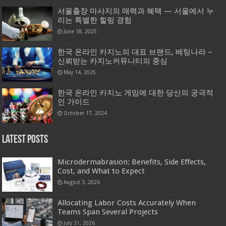
서울출장 마사지의 매력과 혜택 — 서울에서 누
리는 특별한 힐링 경험
June 18, 2025
한국 온라인 카지노의 대표 브랜드, 베팅나라 –
신뢰받는 카지노커뮤니티의 중심
May 14, 2025
한국 온라인 카지노 게임에 대한 당신의 궁극적
인 가이드
October 17, 2024
Latest Posts
Microdermabrasion: Benefits, Side Effects,
Cost, and What to Expect
August 3, 2026
Allocating Labor Costs Accurately When
Teams Span Several Projects
July 31, 2026