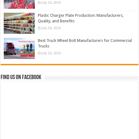
July 26, 2026
Plastic Charger Plate Production: Manufacturers,
Quality, and Benefits
July 26, 2026
Best Truck Wheel Bolt Manufacturers for Commercial
Trucks
July 26, 2026
Find us on Facebook