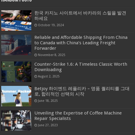
한국 카지노 사이트에서 바카라의 스릴을 발견
하세요
October 19, 2024
Reliable and Affordable Shipping From China
to Canada with China’s Leading Freight
Forwarder
November 8, 2025
Counter-Strike 1.6: A Timeless Classic Worth
Downloading
August 2, 2025
Betjoy 하이엔드 레플리카 – 명품 퀄리티를 그대
로, 합리적인 선택의 시작
June 18, 2025
Unveiling the Expertise of Coffee Machine
Repair Specialists
June 27, 2023