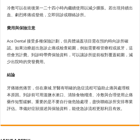
冷敷可以在術後第一二十四小時內繼續使用以減少腫脹。若出現持續出
血、劇烈疼痛或發燒，立即回診或聯絡診所。
費用與保險注意
Ace Dental 接受多種保險計劃，但具體涵蓋項目需在預約時向診所確
認。如果治療超出急診止痛或檢查範圍，例如需要根管療程或拔牙，這
些會另計費。到診時帶齊保險資料，可以讓診所提前核對覆蓋範圍，減
少出院時的突發費用。
結論
牙痛雖然痛苦，但在康城 牙醫有明確的急症流程可協助止痛與處理根
本原因。到診前可用溫鹽水漱口、清除食物殘渣、冷敷與合理使用止痛
藥作短暫緩解。重要的是不要自行做危險處理，盡快聯絡診所安排專業
評估。準備好症狀描述與保險資料，能使急診流程更順利且有效。