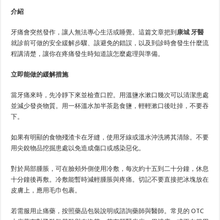
介紹
牙痛會突然發作，讓人無法專心生活或睡覺。這篇文章把到
康城 牙醫
就診前可做的安全緩解步驟、該避免的錯誤，以及到診時會發生什麼流
程講清楚，讓你在疼痛發生時知道該怎麼處理與準備。
立即能做的緩解措施
當牙痛來時，先冷靜下來並檢查口腔。用溫鹽水漱口幾次可以清潔患處
並減少發炎物質。用一杯溫水加半茶匙食鹽，輕輕漱口後吐掉，不要吞
下。
如果有明顯的食物殘渣卡在牙縫，使用牙線或溫水沖洗將其清除。不要
用尖銳物品挖掘患處以免造成傷口或感染惡化。
對於局部腫脹，可在臉頰外側使用冷敷，每次約十五到二十分鐘，休息
十分鐘後再敷。冷敷能暫時減輕腫脹與疼痛。切記不要直接把冰塊放在
皮膚上，應用毛巾包裹。
若需服用止痛藥，按照藥品包裝說明或諮詢藥師與醫師。常見的 OTC