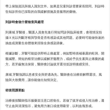
帶上保險資訊與個人識別文件。如果是兒童到診需要家長陪同。到診時
告知診所你已採取的自我緩解措施及曾服用的藥物。
到診時會做什麼檢查與處理
到康城 牙醫後，醫護人員會先進行簡短問診與臨床檢查，會視情況拍
攝 X 光以判斷牙根與顎骨是否有感染或其他問題。必要時可能做快速的
抽血或測量生命體徵來排除全身感染跡象。
根據診斷，牙醫可能提供即時止痛處置，例如暫時填補暴露的蛀洞、開
髓減壓、簡短的根管治療以緩解牙髓壓力，或給予抗生素與止痛藥的處
方。若牙齒無法保留，醫師會討論拔牙選項並說明後續安排。
康城 牙醫強調以患者安全與舒適為先。醫師會在治療前解釋選項、風
險與大致費用，讓你能做出知情決定。
術後照護要點
治療後按醫師指示服藥並注意口腔衛生。若做了拔牙或侵入性治療，遵
守止血與清潔指示，避免用力漱口或使用吸管，以利血塊形成。