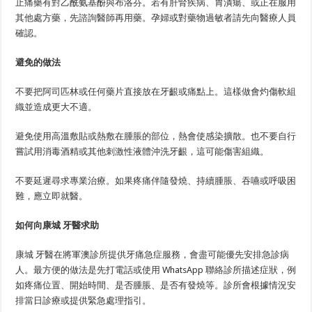
止痛藥有對乙酰氨基酚與布洛芬。若有肝腎疾病、胃潰瘍、或正在服用
其他處方藥，先諮詢醫師再用藥。孕婦或對藥物過敏者請先向醫療人員
確認。
避免的做法
不要把阿司匹林或任何藥片直接放在牙齦或痛點上。這樣做會灼傷軟組
織並造成更大不適。
避免使用高溫敷貼或熱敷在腫脹的部位，熱會使感染擴散。也不要自行
嘗試用消毒酒精或其他刺激性液體沖洗牙齦，這可能傷害組織。
不要延遲尋求專業治療。如果疼痛伴隨發燒、持續腫脹、吞嚥或呼吸困
難，應立即就醫。
如何向康城 牙醫求助
康城 牙醫在將軍澳診所提供牙痛急症服務，會盡可能優先安排急診病
人。最方便的做法是先打電話或使用 WhatsApp 聯絡診所描述症狀，例
如疼痛位置、開始時間、是否腫脹、是否有發燒等。診所會根據情況安
排當日診療或提供緊急處理指引。