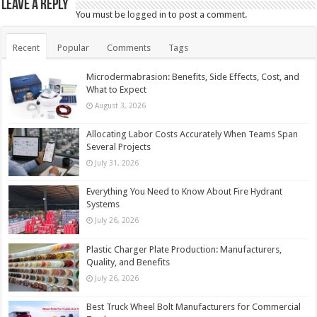
Leave a Reply
You must be
logged in
to post a comment.
Recent
Popular
Comments
Tags
Microdermabrasion: Benefits, Side Effects, Cost, and
What to Expect
August 3, 2026
Allocating Labor Costs Accurately When Teams Span
Several Projects
July 31, 2026
Everything You Need to Know About Fire Hydrant
Systems
July 26, 2026
Plastic Charger Plate Production: Manufacturers,
Quality, and Benefits
July 26, 2026
Best Truck Wheel Bolt Manufacturers for Commercial