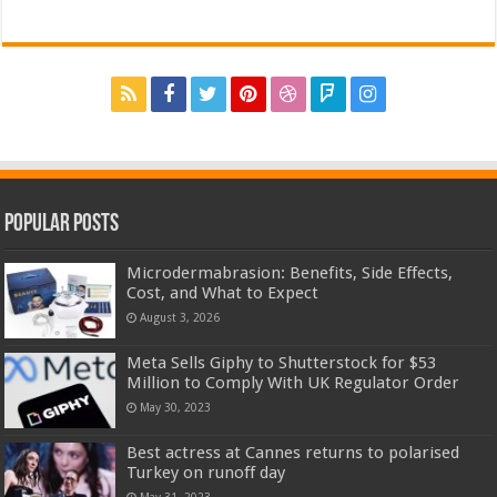
Popular Posts
Microdermabrasion: Benefits, Side Effects,
Cost, and What to Expect
August 3, 2026
Meta Sells Giphy to Shutterstock for $53
Million to Comply With UK Regulator Order
May 30, 2023
Best actress at Cannes returns to polarised
Turkey on runoff day