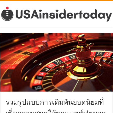
รวมรูปแบบการเดิมพันยอดนิยมที่