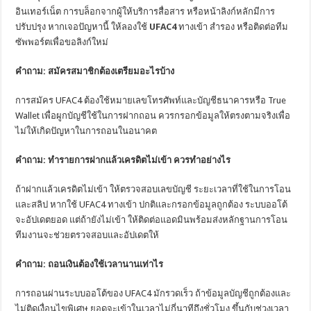
อินเทอร์เน็ต การบล็อกจากผู้ให้บริการสื่อสาร หรือหน้าลิงก์หลักมีการ
ปรับปรุง หากเจอปัญหานี้ ให้ลองใช้
UFAC4
ทางเข้า สำรอง หรือติดต่อทีม
ซัพพอร์ตเพื่อขอลิงก์ใหม่
คำถาม: สมัครสมาชิกต้องเตรียมอะไรบ้าง
การสมัคร UFAC4 ต้องใช้หมายเลขโทรศัพท์และบัญชีธนาคารหรือ True
Wallet เพื่อผูกบัญชีใช้ในการฝากถอน ควรกรอกข้อมูลให้ตรงตามจริงเพื่อ
ไม่ให้เกิดปัญหาในการถอนในอนาคต
คำถาม: ทำรายการฝากแล้วเครดิตไม่เข้า ควรทำอย่างไร
ถ้าฝากแล้วเครดิตไม่เข้า ให้ตรวจสอบเลขบัญชี ระยะเวลาที่ใช้ในการโอน
และสลิป หากใช้ UFAC4 ทางเข้า ปกติและกรอกข้อมูลถูกต้อง ระบบออโต้
จะอัปเดตยอด แต่ถ้ายังไม่เข้า ให้ติดต่อแอดมินพร้อมส่งหลักฐานการโอน
ทีมงานจะช่วยตรวจสอบและอัปเดตให้
คำถาม: ถอนเงินต้องใช้เวลานานเท่าไร
การถอนผ่านระบบออโต้ของ UFAC4 มักรวดเร็ว ถ้าข้อมูลบัญชีถูกต้องและ
ไม่ติดเงื่อนไขพิเศษ ยอดจะเข้าในเวลาไม่กี่นาทีถึงชั่วโมง ขึ้นกับช่วงเวลา